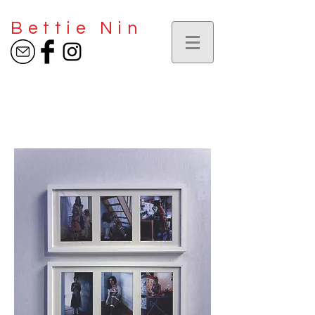
Bettie Nin