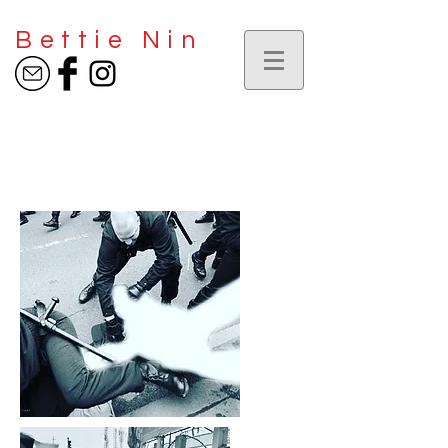
Bettie Nin